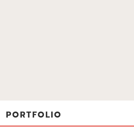
MEER INFORMATIE
WINKELS
MEER INFORMATIE
PORTFOLIO