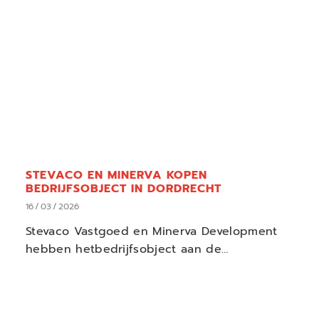
STEVACO EN MINERVA KOPEN
BEDRIJFSOBJECT IN DORDRECHT
16
/
03
/
2026
Stevaco Vastgoed en Minerva Development
hebben hetbedrijfsobject aan de
Calandstraat 44 in Dordrecht aangekocht van
de Welgelegen Groep.
LEES ARTIKEL