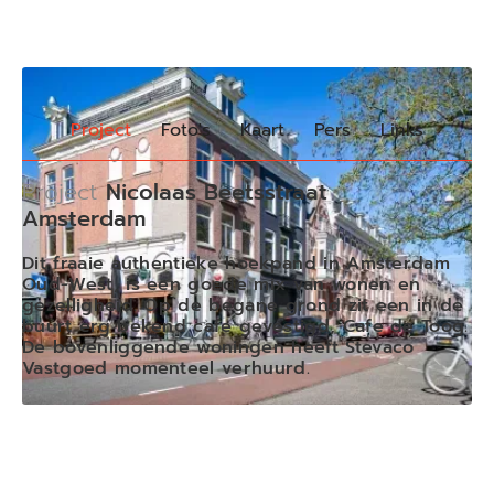
Project
Foto's
Kaart
Pers
Links
Project
Nicolaas Beetsstraat
Amsterdam
Dit fraaie authentieke hoekpand in Amsterdam
Oud-West, is een goede mix van wonen en
gezelligheid. Op de begane grond zit een in de
buurt erg bekend cafe gevestigd, Cafe de Toog.
De bovenliggende woningen heeft Stevaco
Vastgoed momenteel verhuurd.